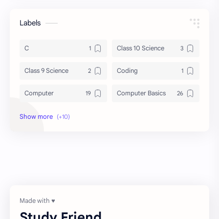
Labels
C
Class 10 Science
Class 9 Science
Coding
Computer
Computer Basics
DBMS
General Knowledge
Grammar
History
Notes
Programming
Science
UG-SEM 1
UG-SEM 2
व्याकरण
Study Friend