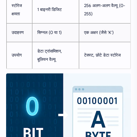
स्टोरेज
256 अलग-अलग वैल्यू (0-
1 बाइनरी डिजिट
क्षमता
255)
उदाहरण
सिग्नल (0 या 1)
एक अक्षर (जैसे 'K')
डेटा ट्रांसमिशन,
उपयोग
टेक्स्ट, छोटे डेटा स्टोरेज
बूलियन वैल्यू