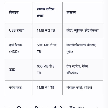
सामान्य स्टोरेज
डिवाइस
उदाहरण
क्षमता
USB ड्राइव
1 MB से 2 TB
फोटो, म्यूजिक, छोटे बैकअप
हार्ड डिस्क
500 MB से 20
लैपटॉप/डेस्कटॉप बैकअप,
(HDD)
TB
मूवीज
100 MB से 8
तेज स्टोरेज, गेमिंग,
SSD
TB
सॉफ्टवेयर
मेमोरी कार्ड
1 MB से 1 TB
मोबाइल फोटो, वीडियो