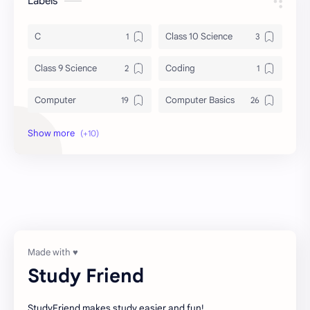
Labels
C
Class 10 Science
Class 9 Science
Coding
Computer
Computer Basics
DBMS
General Knowledge
Grammar
History
Notes
Programming
Science
UG-SEM 1
UG-SEM 2
व्याकरण
Study Friend
StudyFriend makes study easier and fun!