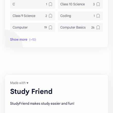
C
Class 10 Science
Class 9 Science
Coding
Computer
Computer Basics
DBMS
General Knowledge
Grammar
History
Notes
Programming
Science
UG-SEM 1
UG-SEM 2
व्याकरण
Study Friend
StudyFriend makes study easier and fun!